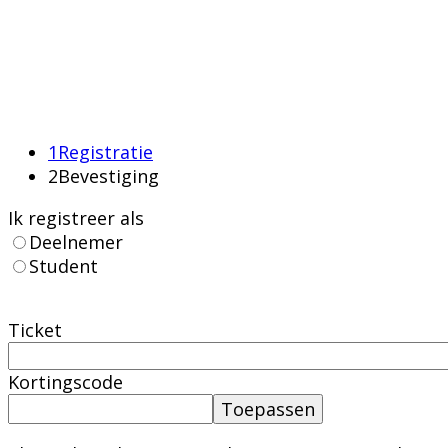
30 september - 2 oktober
30 september - 2 oktober
1
Registratie
2
Bevestiging
Ik registreer als
Deelnemer
Student
Ticket
Kortingscode
Toepassen